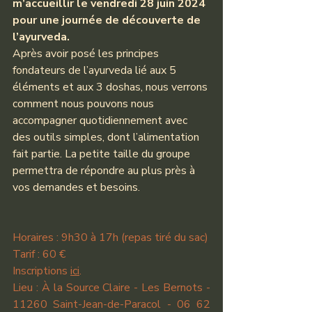
m’accueillir le vendredi 28 juin 2024 
pour une journée de découverte de 
l’ayurveda.
Après avoir posé les principes 
fondateurs de l’ayurveda lié aux 5 
éléments et aux 3 doshas, nous verrons 
comment nous pouvons nous 
accompagner quotidiennement avec 
des outils simples, dont l’alimentation 
fait partie. La petite taille du groupe 
permettra de répondre au plus près à 
vos demandes et besoins.
Horaires : 9h30 à 17h (repas tiré du sac)
Tarif : 60 €
Inscriptions 
ici
.
Lieu : À la Source Claire - Les Bernots - 
11260 Saint-Jean-de-Paracol - 06 62 