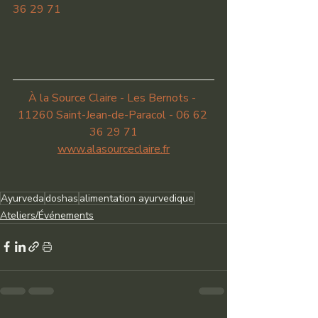
36 29 71
À la Source Claire - Les Bernots - 
11260 Saint-Jean-de-Paracol - 06 62 
36 29 71
www.alasourceclaire.fr
Ayurveda
doshas
alimentation ayurvedique
Ateliers/Événements