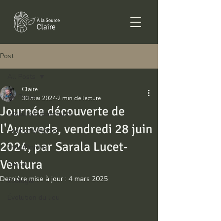
Post
All Posts
Claire
All Posts
30 mai 2024
2 min de lecture
Journée découverte de
Ateliers/Événements
l'Ayurveda, vendredi 28 juin
Tourisme/Rando
2024, par Sarala Lucet-
Philo/Psycho
Ventura
Santé
Dernière mise à jour :
4 mars 2025
Écologie
Évolution du lieu