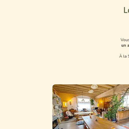
L
Vous
un 
À la 