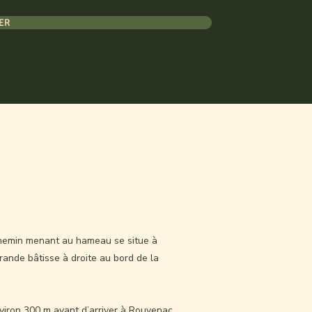
ER
chemin menant au hameau se situe à
rande bâtisse à droite au bord de la
viron 300 m avant d’arriver à Rouvenac,