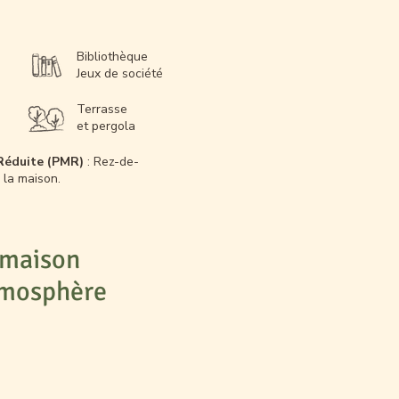
Bibliothèque
Jeux de société
Terrasse
et pergola
 Réduite (PMR)
: Rez-de-
 la maison.
e maison
atmosphère