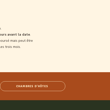
.
ours avant la date
.
boursé mais peut être
es trois mois.
CHAMBRES D'HÔTES