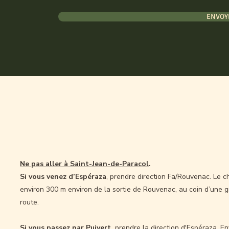
ENVOY
Ne pas aller à Saint-Jean-de-Paracol
.
Si vous venez d’Espéraza
, prendre direction Fa/Rouvenac. Le 
environ 300 m environ de la sortie de Rouvenac, au coin d’une g
route.
Si vous passez par Puivert,
prendre la direction d'Espéraza. En