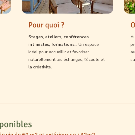
Pour quoi ?
O
Stages, ateliers, conférences
Au
intimistes, formations
… Un espace
pr
idéal
pour accueillir et favoriser
au
naturellement les échanges, l'écoute et
sa
la créativité.
sponibles
de vie de 60 m2 et extérieur de +32m2