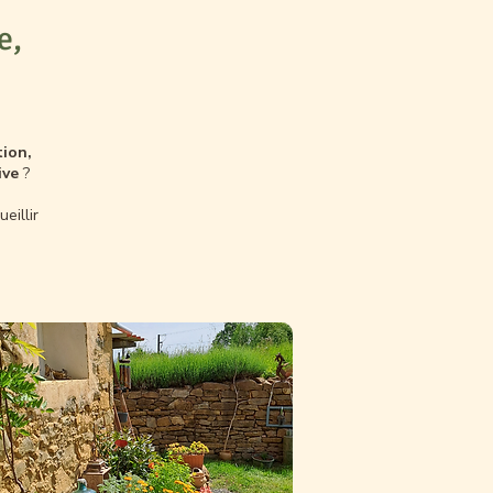
e,
tion,
ive
?
eillir