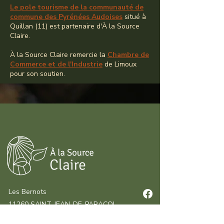
Le pole tourisme de la communauté de
commune des Pyrénées Audoises
situé à
Quillan (11) est partenaire d'À la Source
Claire.
À la Source Claire remercie la
Chambre de
Commerce et de l'Industrie
de Limoux
pour son soutien.
Les Bernots
11260 SAINT-JEAN-DE-PARACOL
06 62 36 29 71