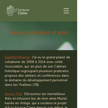
Liens partenaires et amis
Equilibr'Energy
: J'ai eu le grand plaisir de
collaborer de 2009 à 2014 avec cette
Association, qui, en plus de son Cabinet
holistique regroupant plusieurs praticiens,
propose des ateliers et conférences dans
le domaine du développement personnel
dans les Yvelines (78).
Surya Thé
: Découvrez les merveilleux
thés et infusions bio de mon amie Muriel,
basée en Ariège, qui a soutenu le projet
d'À la Source Claire depuis son début. Je