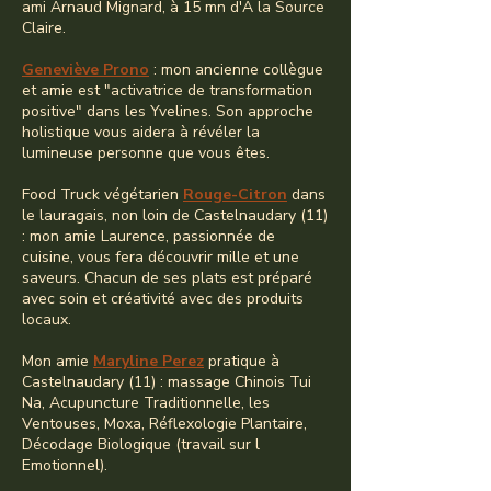
ami Arnaud Mignard, à 15 mn d'À la Source
Claire.
Geneviève Prono
: mon ancienne collègue
et amie est "activatrice de transformation
positive" dans les Yvelines. Son approche
holistique vous aidera à révéler la
lumineuse personne que vous êtes.
Food Truck végétarien
Rouge-Citron
dans
le lauragais, non loin de Castelnaudary (11)
: mon amie Laurence, passionnée de
cuisine, vous fera découvrir mille et une
saveurs. Chacun de ses plats est préparé
avec soin et créativité avec des produits
locaux.
Mon amie
Maryline Perez
pratique à
Castelnaudary (11) : massage Chinois Tui
Na, Acupuncture Traditionnelle, les
Ventouses, Moxa, Réflexologie Plantaire,
Décodage Biologique (travail sur l
Emotionnel).